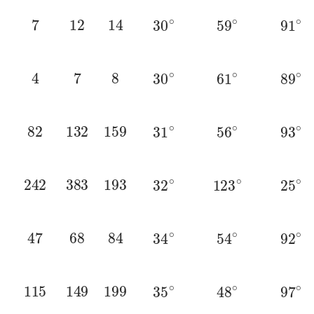
7
12
14
30
∘
59
∘
91
∘
4
7
8
30
∘
61
∘
89
∘
82
132
159
31
∘
56
∘
93
∘
242
383
193
32
∘
123
∘
25
∘
47
68
84
34
∘
54
∘
92
∘
115
149
199
35
∘
48
∘
97
∘