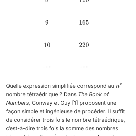
9
165
10
220
…
…
n
e
Quelle expression simplifiée correspond au
nombre tétraédrique ? Dans
The Book of
Numbers,
Conway et Guy [1] proposent une
façon simple et ingénieuse de procéder. Il suffit
de considérer trois fois le nombre tétraédrique,
c’est-à-dire trois fois la somme des nombres