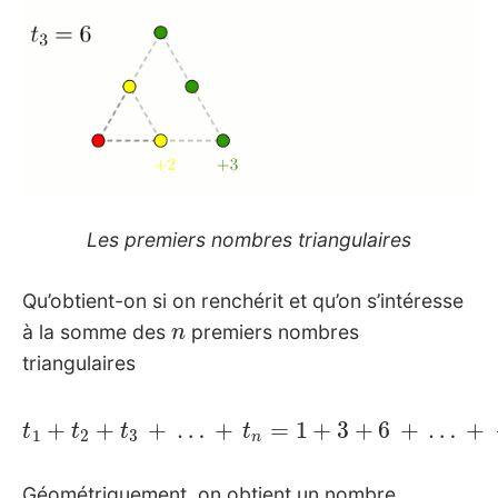
Les premiers nombres triangulaires
Qu’obtient-on si on renchérit et qu’on s’intéresse
n
à la somme des
premiers nombres
triangulaires
t
1
+
t
2
+
t
3
+
…
+
t
n
=
1
+
3
+
6
+
…
+
n
(
n
+
1
)
2
Géométriquement, on obtient un nombre