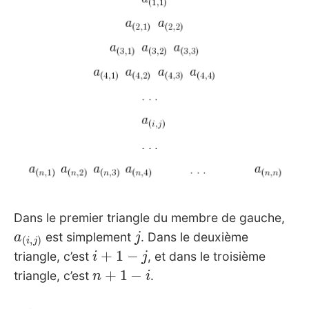
Dans le premier triangle du membre de gauche,
a
(
i
,
j
)
j
est simplement
. Dans le deuxième
i
+
1
−
j
triangle, c’est
, et dans le troisième
n
+
1
−
i
triangle, c’est
.