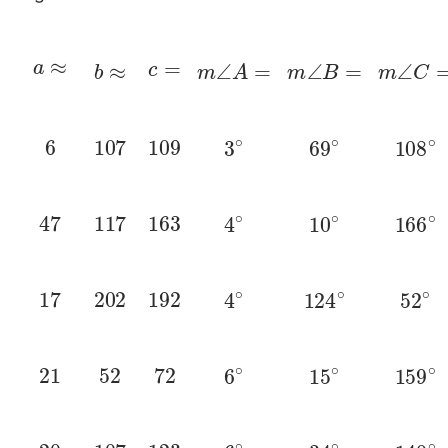
a
≈
b
≈
c
=
m
∠
A
=
m
∠
B
=
m
∠
C
6
107
109
3
∘
69
∘
108
∘
47
117
163
4
∘
10
∘
166
∘
17
202
192
4
∘
124
∘
52
∘
21
52
72
6
∘
15
∘
159
∘
20
107
123
6
∘
34
∘
140
∘