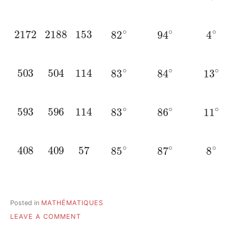
2172
2188
153
82
∘
94
∘
4
∘
503
504
114
83
∘
84
∘
13
∘
593
596
114
83
∘
86
∘
11
∘
408
409
57
85
∘
87
∘
8
∘
Posted in
MATHÉMATIQUES
ON
LEAVE A COMMENT
BRÈVE