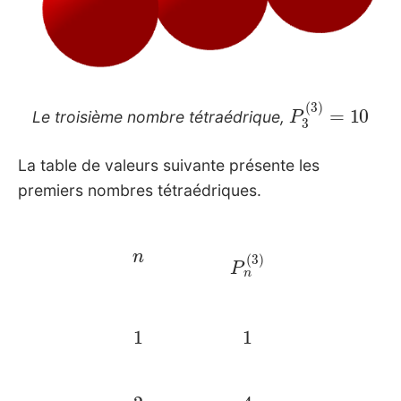
P
3
(
3
)
=
10
Le troisième nombre tétraédrique,
La table de valeurs suivante présente les
premiers nombres tétraédriques.
n
P
n
(
3
)
1
1
2
4