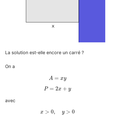
La solution est-elle encore un carré ?
On a
A
=
x
y
P
=
2
x
+
y
avec
x
>
0
,
y
>
0