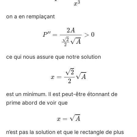
on a en remplaçant
P
′
′
=
2
A
2
2
A
>
0
ce qui nous assure que notre solution
x
=
2
2
A
est un minimum. Il est peut-être étonnant de
prime abord de voir que
x
=
A
n’est pas la solution et que le rectangle de plus