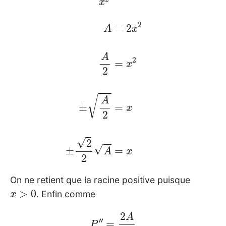
On ne retient que la racine positive puisque
x
>
0
. Enfin comme
P
′
′
=
2
A
x
3