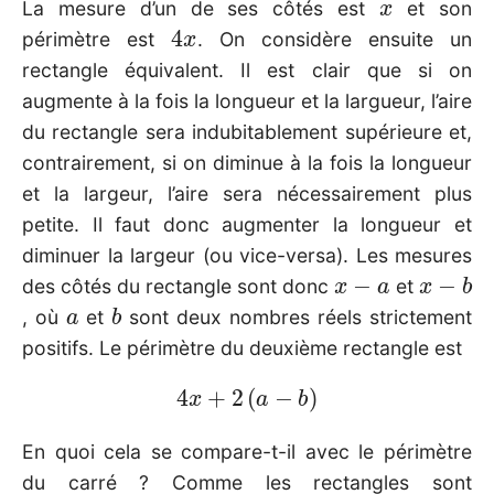
La mesure d’un de ses côtés est
et son
4
x
périmètre est
. On considère ensuite un
rectangle équivalent. Il est clair que si on
augmente à la fois la longueur et la largueur, l’aire
du rectangle sera indubitablement supérieure et,
contrairement, si on diminue à la fois la longueur
et la largeur, l’aire sera nécessairement plus
petite. Il faut donc augmenter la longueur et
diminuer la largeur (ou vice-versa). Les mesures
x
−
a
x
−
b
des côtés du rectangle sont donc
et
a
b
, où
et
sont deux nombres réels strictement
positifs. Le périmètre du deuxième rectangle est
4
x
+
2
(
a
−
b
)
En quoi cela se compare-t-il avec le périmètre
du carré ? Comme les rectangles sont