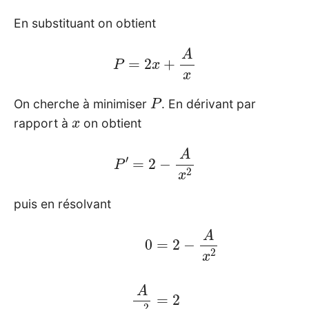
En substituant on obtient
P
=
2
x
+
A
x
P
On cherche à minimiser
. En dérivant par
x
rapport à
on obtient
P
′
=
2
−
A
x
2
puis en résolvant
0
=
2
−
A
x
2
A
x
2
=
2
A
=
A
2
=
x
x
2
A
2
=
x
2
±
A
2
=
x
±
2
2