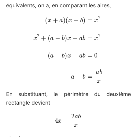
équivalents, on a, en comparant les aires,
(
a
−
b
)
x
−
a
(
b
x
=
+
x
a
2
)
(
(
x
a
−
−
b
b
)
)
=
x
−
x
2
a
x
b
=
2
+
0
a
−
b
=
a
b
x
En substituant, le périmètre du deuxième
rectangle devient
4
x
+
2
a
b
x