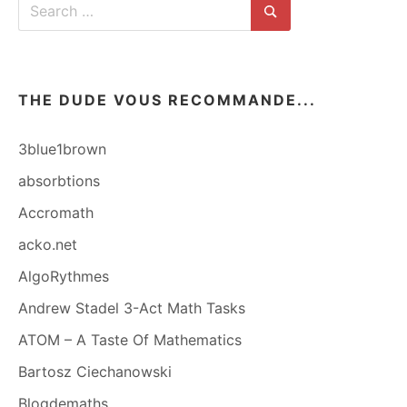
Search
for:
Search
THE DUDE VOUS RECOMMANDE...
3blue1brown
absorbtions
Accromath
acko.net
AlgoRythmes
Andrew Stadel 3-Act Math Tasks
ATOM – A Taste Of Mathematics
Bartosz Ciechanowski
Blogdemaths