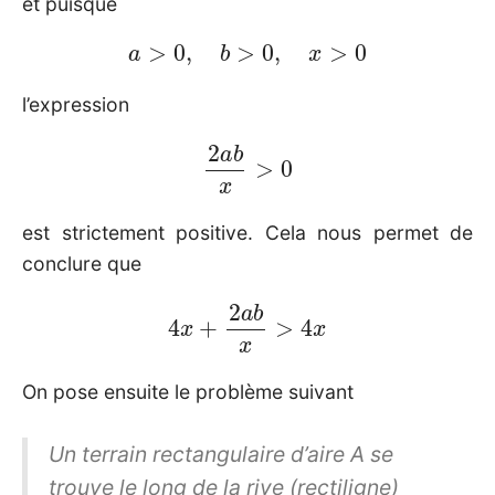
et puisque
a
>
0
,
b
>
0
,
x
>
0
l’expression
2
a
b
x
>
0
est strictement positive. Cela nous permet de
conclure que
4
x
+
2
a
b
x
>
4
x
On pose ensuite le problème suivant
Un terrain rectangulaire d’aire
A
se
trouve le long de la rive (rectiligne)