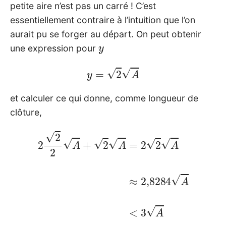
petite aire n’est pas un carré ! C’est
essentiellement contraire à l’intuition que l’on
aurait pu se forger au départ. On peut obtenir
y
une expression pour
y
=
2
A
et calculer ce qui donne, comme longueur de
clôture,
2
2
2
A
+
2
A
=
2
2
A
≈
2
,
8284
A
<
3
A