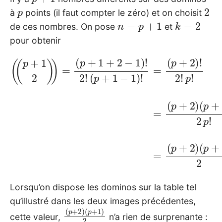
p
2
à
points (il faut compter le zéro) et on choisit
n
=
p
+
1
k
=
2
de ces nombres. On pose
et
pour obtenir
(
p
+
2
(
)
(
!
p
2
+
!
p
1
!
2
=
)
(
)
p
=
+
(
p
2
+
)
(
1
p
+
+
2
1
−
)
p
1
)
!
2
!
2
p
!
!
(
=
p
(
+
p
1
+
−
2
1
)
)
(
!
p
=
+
1
)
2
Lorsqu’on dispose les dominos sur la table tel
qu’illustré dans les deux images précédentes,
(
(
p
p
+
+
2
1
)
)
2
cette valeur,
n’a rien de surprenante :