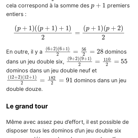
p
+
1
cela correspond à la somme des
premiers
entiers :
(
p
+
1
)
(
(
p
+
1
)
+
1
)
2
=
(
p
+
1
)
(
p
+
2
)
2
(
(
6
6
+
+
2
1
)
)
2
=
56
2
=
28
En outre, il y a
dominos
(
(
9
9
+
+
2
1
)
)
2
=
110
2
=
55
dans un jeu double six,
dominos dans un jeu double neuf et
(
(
12
12
+
+
2
1
)
)
2
=
182
2
=
91
dominos dans un jeu
double douze.
Le grand tour
Même avec assez peu d’effort, il est possible de
disposer tous les dominos d’un jeu double six