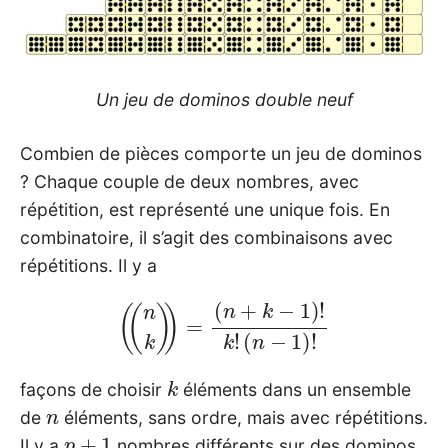
Un jeu de dominos double neuf
Combien de pièces comporte un jeu de dominos
? Chaque couple de deux nombres, avec
répétition, est représenté une unique fois. En
combinatoire, il s’agit des combinaisons avec
répétitions. Il y a
(
(
n
k
)
)
=
(
n
+
k
−
1
)
!
k
!
(
n
−
1
)
!
k
façons de choisir
éléments dans un ensemble
n
de
éléments, sans ordre, mais avec répétitions.
p
+
1
Il y a
nombres différents sur des dominos