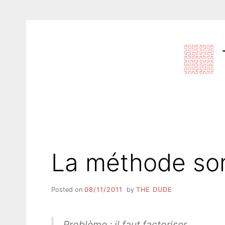
Skip
to
content
La méthode so
Posted on
08/11/2011
by
THE DUDE
Problème : il faut factoriser