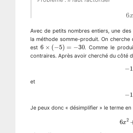
6
Avec de petits nombres entiers, une des
la méthode somme-produit. On cherche
6
×
(
−
5
)
=
−
30
est
. Comme le produi
contraires. Après avoir cherché du côté 
et
−
Je peux donc « désimplifier » le terme en
6
x