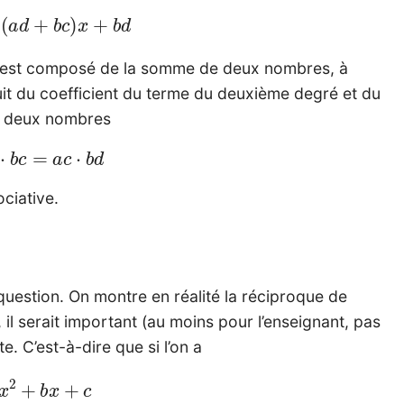
+
(
a
d
+
b
c
)
x
+
b
d
é est composé de la somme de deux nombres, à
duit du coefficient du terme du deuxième degré et du
es deux nombres
d
⋅
b
c
=
a
c
⋅
b
d
ociative.
question. On montre en réalité la réciproque de
, il serait important (au moins pour l’enseignant, pas
te. C’est-à-dire que si l’on a
a
x
2
+
b
x
+
c