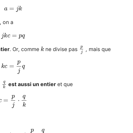
a
=
j
k
, on a
j
k
c
=
p
q
k
p
j
tier
. Or, comme
ne divise pas
,
mais que
k
c
=
p
j
q
q
k
e
est aussi un entier
et que
c
=
p
j
⋅
q
k
+
p
x
+
q
x
+
p
j
⋅
q
k