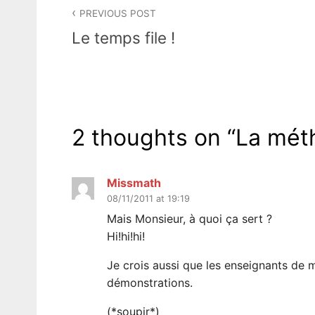
Post
PREVIOUS POST
navigation
Le temps file !
2 thoughts on “
La mét
Missmath
08/11/2011 at 19:19
Mais Monsieur, à quoi ça sert ?
Hi!hi!hi!
Je crois aussi que les enseignants de 
démonstrations.
(*soupir*)