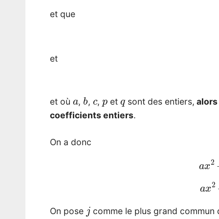
et que
et
a
b
c
p
q
et où
,
,
,
et
sont des entiers,
alors
coefficients entiers
.
On a donc
a
x
a
x
j
On pose
comme le plus grand commun d