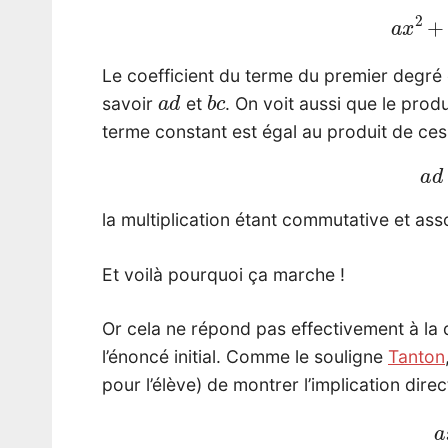
a
x
2
Le coefficient du terme du premier degr
a
d
b
c
savoir
et
. On voit aussi que le pro
terme constant est égal au produit de c
a
la multiplication étant commutative et ass
Et voilà pourquoi ça marche !
Or cela ne répond pas effectivement à la 
l’énoncé initial. Comme le souligne
Tanton
pour l’élève) de montrer l’implication direc