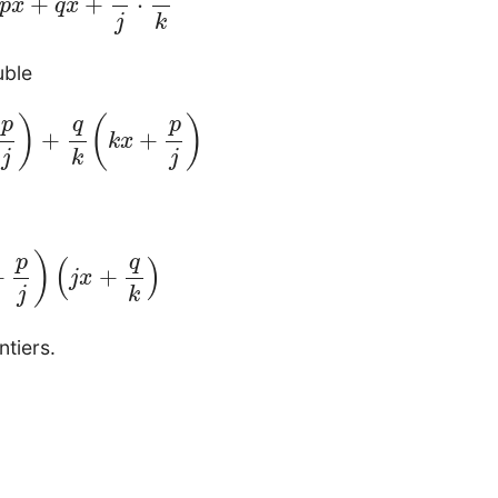
uble
+
p
j
)
+
q
k
(
k
x
+
p
j
)
x
+
p
j
)
(
j
x
+
q
k
)
ntiers.