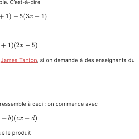
le. C’est-à-dire
x
+
1
)
−
5
(
3
x
+
1
)
x
+
1
)
(
2
x
−
5
)
e
James Tanton
, si on demande à des enseignants du
 ressemble à ceci : on commence avec
x
+
b
)
(
c
x
+
d
)
ue le produit