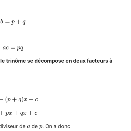
b
=
p
+
q
a
c
=
p
q
 le trinôme se décompose en deux facteurs à
2
+
(
p
+
q
)
x
+
c
2
+
p
x
+
q
x
+
c
a
p
iviseur de
de
. On a donc