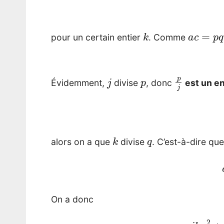
k
a
c
=
p
q
pour un certain entier
. Comme
j
p
p
j
Évidemment,
divise
, donc
est un en
k
q
alors on a que
divise
.
C’est-à-dire qu
On a donc
j
k
x
2