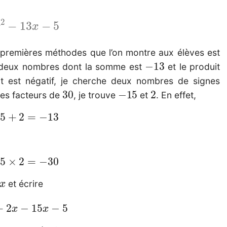
x
2
−
13
x
−
5
 premières méthodes que l’on montre aux élèves est
−
13
 deux nombres dont la somme est
et le produit
t est négatif, je cherche deux nombres de signes
30
−
15
2
des facteurs de
, je trouve
et
. En effet,
−
15
+
2
=
−
13
15
×
2
=
−
30
x
et écrire
2
+
2
x
−
15
x
−
5