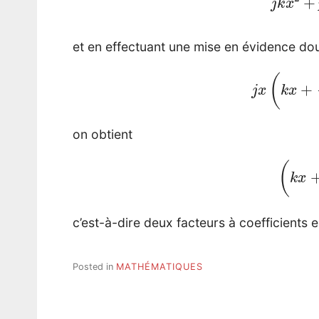
et en effectuant une mise en évidence do
j
x
(
k
x
on obtient
(
k
c’est-à-dire deux facteurs à coefficients e
Posted in
MATHÉMATIQUES