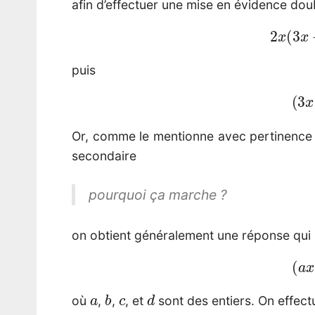
afin d’effectuer une mise en évidence doub
2
x
(
3
puis
(
3
Or, comme le mentionne avec pertinenc
secondaire
pourquoi ça marche ?
on obtient généralement une réponse qui
(
a
a
b
c
d
où
,
,
, et
sont des entiers. On effect