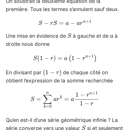
On soustrait la deuxième équation de la
première. Tous les termes s’annulent sauf deux.
S
−
r
S
=
a
−
a
r
n
+
1
S
a
Une mise en évidence de
à gauche et de
à
droite nous donne
S
(
1
−
r
)
=
a
(
1
−
r
n
+
1
)
(
1
−
r
)
En divisant par
de chaque côté on
obtient l’expression de la somme recherchée
S
=
∑
k
=
0
n
a
r
k
=
a
1
−
r
n
+
1
1
−
r
Qu’en est-il d’une série géométrique infinie ? La
S
série converge vers une valeur
si et seulement