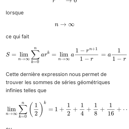
lorsque
n
→
∞
ce qui fait
S
=
lim
n
→
∞
∑
k
=
0
−
n
r
=
a
r
a
k
1
=
1
−
lim
r
n
→
∞
a
1
−
r
n
+
1
1
Cette dernière expression nous permet de
trouver les sommes de séries géométriques
infinies telles que
lim
n
→
∞
∑
k
=
0
⋯
n
(
=
1
1
2
⋅
)
1
k
1
=
−
1
1
+
2
1
=
2
2
+
1
4
+
1
8
+
1
16
+
ou