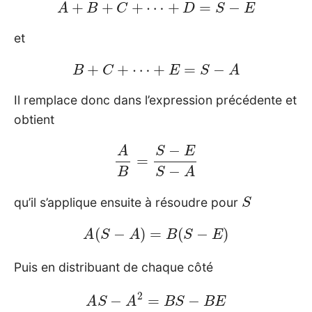
A
+
B
+
C
+
⋯
+
D
=
S
−
E
et
B
+
C
+
⋯
+
E
=
S
−
A
Il remplace donc dans l’expression précédente et
obtient
A
B
=
S
−
E
S
−
A
S
qu’il s’applique ensuite à résoudre pour
A
(
S
−
A
)
=
B
(
S
−
E
)
Puis en distribuant de chaque côté
A
S
−
A
2
=
B
S
−
B
E