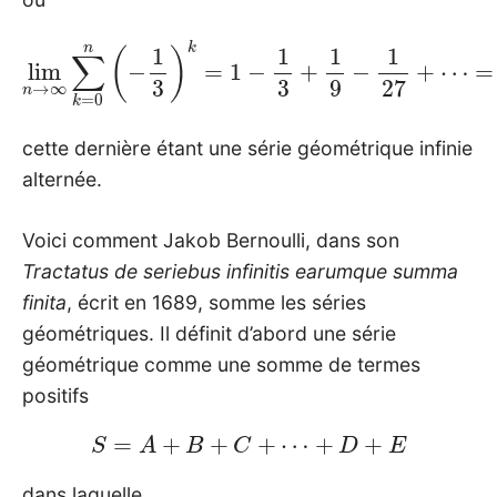
lim
n
→
∞
∑
k
=
=
0
1
n
⋅
(
1
−
1
−
1
3
(
−
)
k
1
=
3
1
)
=
−
3
1
3
4
+
1
9
−
1
27
+
⋯
cette dernière étant une série géométrique infinie
alternée.
Voici comment Jakob Bernoulli, dans son
Tractatus de seriebus infinitis earumque summa
finita
, écrit en 1689, somme les séries
géométriques. Il définit d’abord une série
géométrique comme une somme de termes
positifs
S
=
A
+
B
+
C
+
⋯
+
D
+
E
dans laquelle