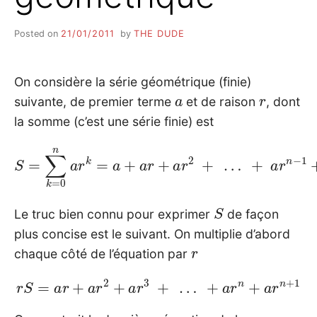
Posted on
21/01/2011
by
THE DUDE
On considère la série géométrique (finie)
a
r
suivante, de premier terme
et de raison
, dont
la somme (c’est une série finie) est
S
=
∑
k
=
0
n
a
r
k
=
a
+
a
r
+
a
r
2
+
…
+
a
r
n
−
1
+
a
r
n
S
Le truc bien connu pour exprimer
de façon
plus concise est le suivant. On multiplie d’abord
r
chaque côté de l’équation par
r
S
=
a
r
+
a
r
2
+
a
r
3
+
…
+
a
r
n
+
a
r
n
+
1