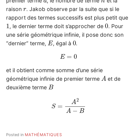
premier terme
, le nombre de terme
et la
r
raison
. Jakob observe par la suite que si le
rapport des termes successifs est plus petit que
1
0
, le dernier terme doit s’approcher de
. Pour
une série géométrique infinie, il pose donc son
E
0
“dernier” terme,
, égal à
.
E
=
0
et il obtient comme somme d’une série
A
géométrique infinie de premier terme
et de
B
deuxième terme
S
=
A
2
A
−
B
Posted in
MATHÉMATIQUES