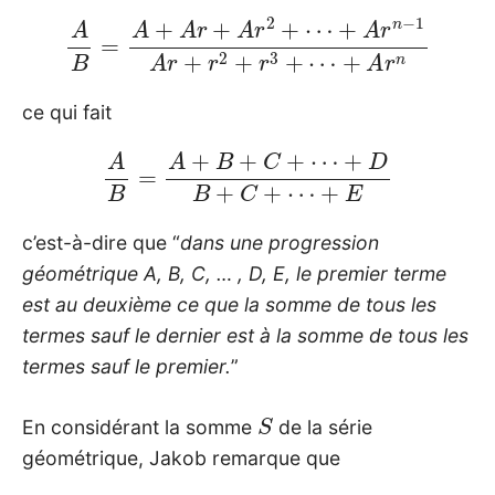
A
B
=
A
+
A
r
+
A
r
2
+
⋯
+
+
A
A
r
n
r
n
−
1
A
r
+
r
2
+
r
3
+
⋯
ce qui fait
A
B
=
A
+
B
+
C
+
⋯
+
D
B
+
C
+
⋯
+
E
c’est-à-dire que “
dans une progression
géométrique A, B, C, … , D, E, le premier terme
est au deuxième ce que la somme de tous les
termes sauf le dernier est à la somme de tous les
termes sauf le premier.
”
S
En considérant la somme
de la série
géométrique, Jakob remarque que