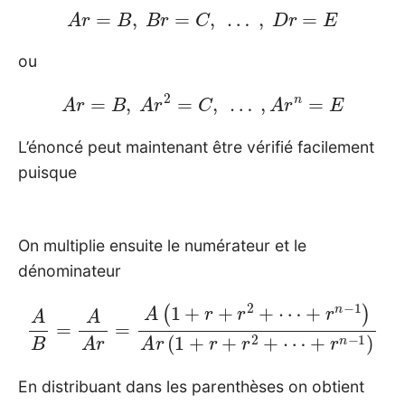
A
r
=
B
,
B
r
=
C
,
…
,
D
r
=
E
ou
A
r
=
B
,
A
r
2
=
C
,
…
,
A
r
n
=
E
L’énoncé peut maintenant être vérifié facilement
puisque
On multiplie ensuite le numérateur et le
dénominateur
A
B
=
A
A
r
=
A
(
1
+
r
+
⋯
r
2
+
+
r
⋯
n
−
+
1
r
)
n
−
1
)
A
r
(
1
+
r
+
r
2
+
En distribuant dans les parenthèses on obtient