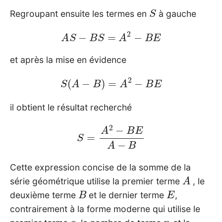
S
Regroupant ensuite les termes en
à gauche
A
S
−
B
S
=
A
2
−
B
E
et après la mise en évidence
S
(
A
−
B
)
=
A
2
−
B
E
il obtient le résultat recherché
S
=
A
2
−
B
E
A
−
B
Cette expression concise de la somme de la
A
série géométrique utilise la premier terme
, le
B
E
deuxième terme
et le dernier terme
,
contrairement à la forme moderne qui utilise le
a
n