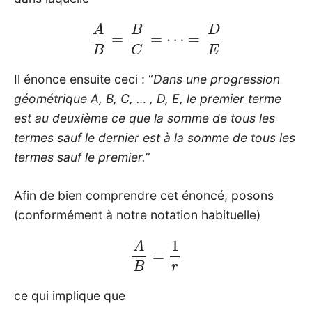
A
B
=
B
C
=
⋯
=
D
E
Il énonce ensuite ceci : “
Dans une progression
géométrique A, B, C, … , D, E, le premier terme
est au deuxième ce que la somme de tous les
termes sauf le dernier est à la somme de tous les
termes sauf le premier.
”
Afin de bien comprendre cet énoncé, posons
(conformément à notre notation habituelle)
A
B
=
1
r
ce qui implique que