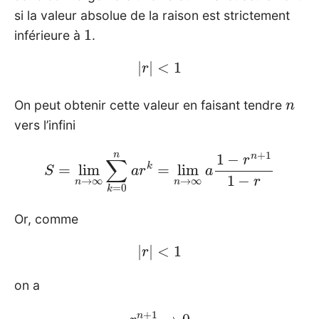
si la valeur absolue de la raison est strictement
1
inférieure à
.
|
r
|
<
1
n
On peut obtenir cette valeur en faisant tendre
vers l’infini
S
=
lim
n
→
∞
∑
k
=
0
n
a
−
r
k
r
=
lim
n
→
∞
a
1
−
r
n
+
1
1
Or, comme
|
r
|
<
1
on a
r
n
+
1
→
0