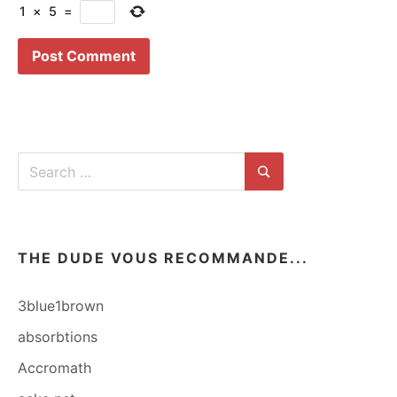
1
×
5
=
Search
for:
Search
THE DUDE VOUS RECOMMANDE...
3blue1brown
absorbtions
Accromath