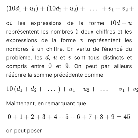
(
10
d
2
+
u
2
)
+
(
…
10
+
d
v
1
1
+
+
u
v
1
2
)
+
+
…
+
v
n
=
100
10
d
+
u
où les expressions de la forme
représentent les nombres à deux chiffres et les
v
expressions de la forme
représentent les
nombres à un chiffre. En vertu de l’énoncé du
d
u
v
problème, les
,
et
sont tous distincts et
0
9
compris entre
et
. On peut par ailleurs
réécrire la somme précédente comme
10
(
d
1
+
d
2
+
…
)
+
u
v
1
n
+
=
u
100
2
+
…
+
v
1
+
v
2
+
…
+
Maintenant, en remarquant que
0
+
1
+
2
+
3
+
4
+
5
+
6
+
7
+
8
+
9
=
45
on peut poser