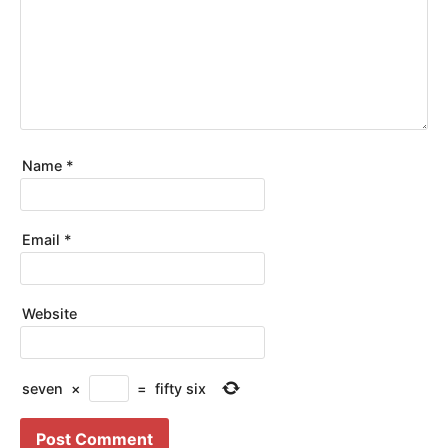
Name
*
Email
*
Website
seven
×
=
fifty six