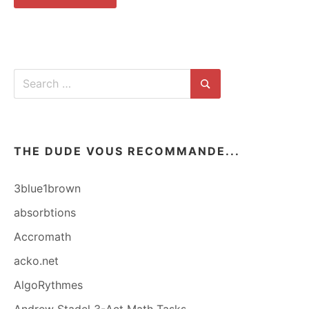
Search
for:
Search
THE DUDE VOUS RECOMMANDE...
3blue1brown
absorbtions
Accromath
acko.net
AlgoRythmes
Andrew Stadel 3-Act Math Tasks