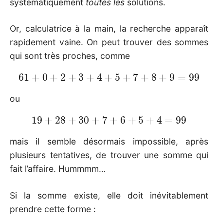
systématiquement
toutes les
solutions.
Or, calculatrice à la main, la recherche apparaît
rapidement vaine. On peut trouver des sommes
qui sont très proches, comme
61
+
0
+
2
+
3
+
4
+
5
+
7
+
8
+
9
=
99
ou
19
+
28
+
30
+
7
+
6
+
5
+
4
=
99
mais il semble désormais impossible, après
plusieurs tentatives, de trouver une somme qui
fait l’affaire. Hummmm…
Si la somme existe, elle doit inévitablement
prendre cette forme :