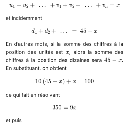
u
1
+
u
2
+
…
+
v
1
+
v
2
+
…
+
v
n
=
x
et incidemment
d
1
+
d
2
+
…
=
45
−
x
En d’autres mots, si la somme des chiffres à la
x
position des unités est
, alors la somme des
45
−
x
chiffres à la position des dizaines sera
.
En substituant, on obtient
10
(
45
−
x
)
+
x
=
100
ce qui fait en résolvant
350
=
9
x
et puis