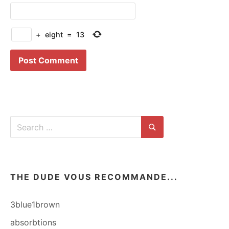
+
eight
=
13
Search
for:
Search
THE DUDE VOUS RECOMMANDE...
3blue1brown
absorbtions