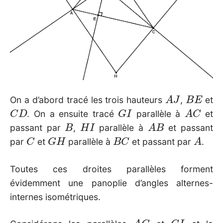
A
J
B
E
On a d’abord tracé les trois hauteurs
,
et
C
D
G
I
A
C
. On a ensuite tracé
parallèle à
et
B
H
I
A
B
passant par
,
parallèle à
et passant
C
G
H
B
C
A
par
et
parallèle à
et passant par
.
Toutes ces droites parallèles forment
évidemment une panoplie d’angles alternes-
internes isométriques.
A
C
G
I