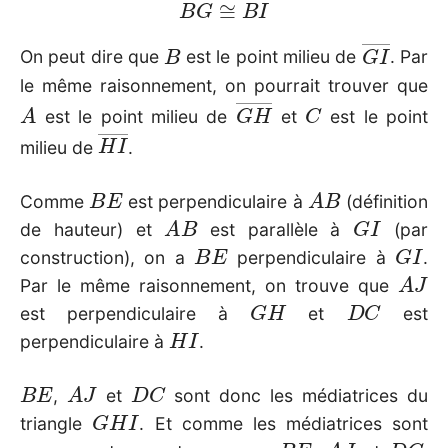
B
G
I
―
On peut dire que
est le point milieu de
. Par
le même raisonnement, on pourrait trouver que
A
G
H
―
C
est le point milieu de
et
est le point
H
I
―
milieu de
.
B
E
A
B
Comme
est perpendiculaire à
(définition
A
B
G
I
de hauteur) et
est parallèle à
(par
B
E
G
I
construction), on a
perpendiculaire à
.
A
J
Par le même raisonnement, on trouve que
G
H
D
C
est perpendiculaire à
et
est
H
I
perpendiculaire à
.
B
E
A
J
D
C
,
et
sont donc les médiatrices du
G
H
I
triangle
. Et comme les médiatrices sont
B
E
A
J
D
C