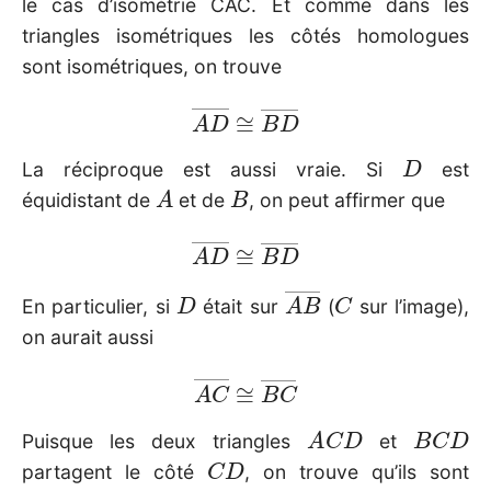
le cas d’isométrie CAC. Et comme dans les
triangles isométriques les côtés homologues
sont isométriques, on trouve
A
D
―
≅
B
D
―
D
La réciproque est aussi vraie. Si
est
A
B
équidistant de
et de
, on peut affirmer que
A
D
―
≅
B
D
―
D
A
B
―
C
En particulier, si
était sur
(
sur l’image),
on aurait aussi
A
C
―
≅
B
C
―
A
C
D
B
C
D
Puisque les deux triangles
et
C
D
partagent le côté
, on trouve qu’ils sont
A
C
D