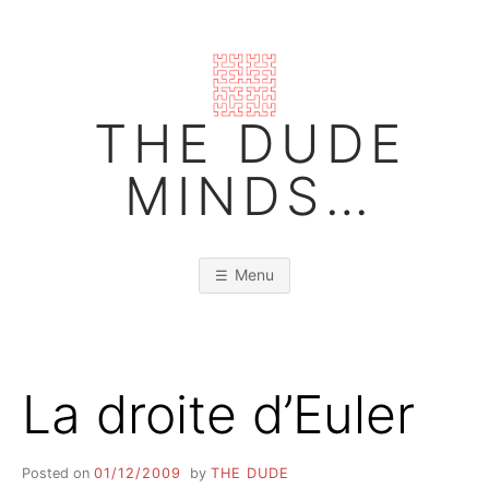
Skip
to
content
THE DUDE
MINDS…
Menu
La droite d’Euler
Posted on
01/12/2009
by
THE DUDE