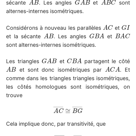
sécante
. Les angles
et
sont
alternes-internes isométriques.
A
C
G
I
Considérons à nouveau les parallèles
et
A
B
G
B
A
B
A
C
et la sécante
. Les angles
et
sont alternes-internes isométriques.
G
A
B
C
B
A
Les triangles
et
partagent le côté
A
B
A
C
A
et sont donc isométriques par
. Et
comme dans les triangles triangles isométriques,
les côtés homologues sont isométriques, on
trouve
A
C
―
≅
B
G
―
Cela implique donc, par transitivité, que
B
G
―
≅
B
I
―