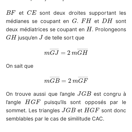
B
F
C
E
et
sont deux droites supportant les
G
F
H
D
H
médianes se coupant en
.
et
sont
H
deux médiatrices se coupant en
. Prolongeons
G
H
J
jusqu’en
de telle sort que
m
G
J
―
=
2
m
G
H
―
On sait que
m
G
B
―
=
2
m
G
F
―
J
G
B
On trouve aussi que l’angle
est congru à
H
G
F
l’angle
puisqu’ils sont opposés par le
J
G
B
H
G
F
sommet. Les triangles
et
sont donc
semblables par le cas de similitude CAC.