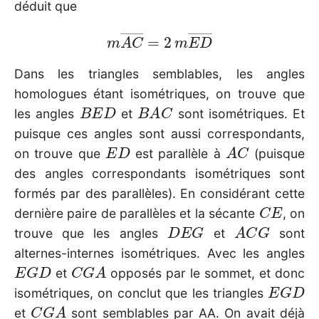
déduit que
m
A
C
―
=
2
m
E
D
―
Dans les triangles semblables, les angles
homologues étant isométriques, on trouve que
B
E
D
B
A
C
les angles
et
sont isométriques. Et
puisque ces angles sont aussi correspondants,
E
D
A
C
on trouve que
est parallèle à
(puisque
des angles correspondants isométriques sont
formés par des parallèles). En considérant cette
C
E
dernière paire de parallèles et la sécante
, on
D
E
G
A
C
G
trouve que les angles
et
sont
alternes-internes isométriques. Avec les angles
E
G
D
C
G
A
et
opposés par le sommet, et donc
E
G
D
isométriques, on conclut que les triangles
C
G
A
et
sont semblables par AA. On avait déjà