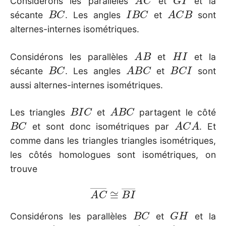
Considérons les parallèles
et
et la
B
C
I
B
C
A
C
B
sécante
. Les angles
et
sont
alternes-internes isométriques.
A
B
H
I
Considérons les parallèles
et
et la
B
C
A
B
C
B
C
I
sécante
. Les angles
et
sont
aussi alternes-internes isométriques.
B
I
C
A
B
C
Les triangles
et
partagent le côté
B
C
A
C
A
et sont donc isométriques par
. Et
comme dans les triangles triangles isométriques,
les côtés homologues sont isométriques, on
trouve
A
C
―
≅
B
I
―
B
C
G
H
Considérons les parallèles
et
et la
A
B
G
A
B
A
B
C