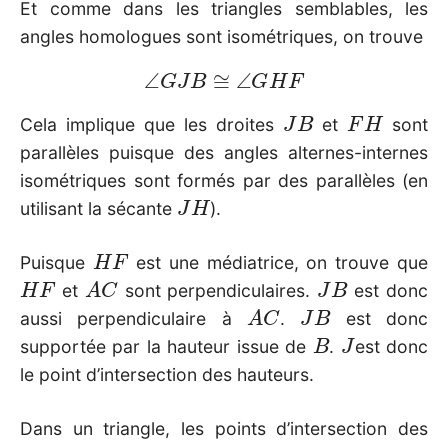
Et comme dans les triangles semblables, les
angles homologues sont isométriques, on trouve
∠
G
J
B
≅
∠
G
H
F
J
B
F
H
Cela implique que les droites
et
sont
parallèles puisque des angles alternes-internes
isométriques sont formés par des parallèles (en
J
H
utilisant la sécante
).
H
F
Puisque
est une médiatrice, on trouve que
H
F
A
C
J
B
et
sont perpendiculaires.
est donc
A
C
J
B
aussi perpendiculaire à
.
est donc
B
J
supportée par la hauteur issue de
.
est donc
le point d’intersection des hauteurs.
Dans un triangle, les points d’intersection des