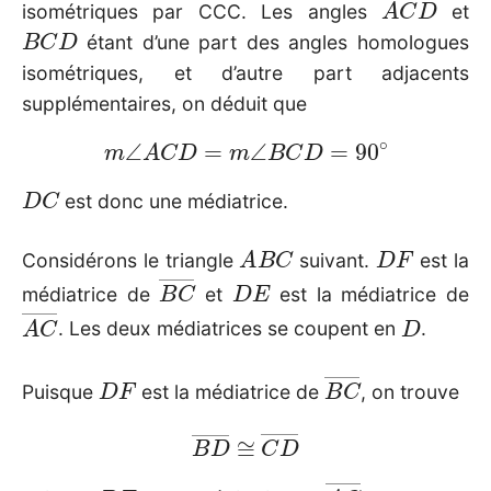
isométriques par CCC. Les angles
et
B
C
D
étant d’une part des angles homologues
isométriques, et d’autre part adjacents
supplémentaires, on déduit que
m
∠
A
C
D
=
m
∠
B
C
D
=
90
∘
D
C
est donc une médiatrice.
A
B
C
D
F
Considérons le triangle
suivant.
est la
B
C
―
D
E
médiatrice de
et
est la médiatrice de
A
C
―
D
. Les deux médiatrices se coupent en
.
D
F
B
C
―
Puisque
est la médiatrice de
, on trouve
B
D
―
≅
C
D
―
D
E
A
C
―