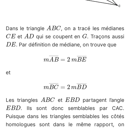
A
B
C
Dans le triangle
, on a tracé les médianes
C
E
A
D
G
et
qui se coupent en
. Traçons aussi
D
E
. Par définition de médiane, on trouve que
m
A
B
―
=
2
m
B
E
―
et
m
B
C
―
=
2
m
B
D
―
A
B
C
E
B
D
Les triangles
et
partagent l’angle
E
B
D
. Ils sont donc semblables par CAC.
Puisque dans les triangles semblables les côtés
homologues sont dans le même rapport, on