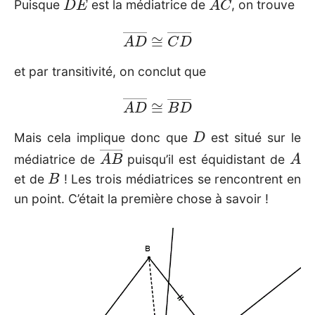
Puisque
est la médiatrice de
, on trouve
A
D
―
≅
C
D
―
et par transitivité, on conclut que
A
D
―
≅
B
D
―
D
Mais cela implique donc que
est situé sur le
A
B
―
A
médiatrice de
puisqu’il est équidistant de
B
et de
! Les trois médiatrices se rencontrent en
un point. C’était la première chose à savoir !