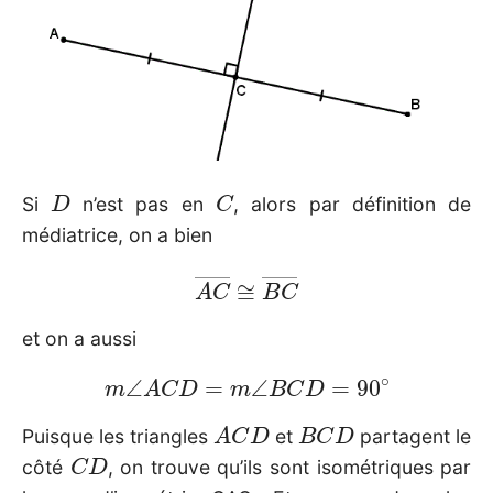
D
C
Si
n’est pas en
, alors par définition de
médiatrice, on a bien
A
C
―
≅
B
C
―
et on a aussi
m
∠
A
C
D
=
m
∠
B
C
D
=
90
∘
A
C
D
B
C
D
Puisque les triangles
et
partagent le
C
D
côté
, on trouve qu’ils sont isométriques par