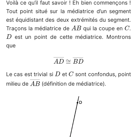
Voilà ce qu’il faut savoir ! Eh bien commençons !
Tout point situé sur la médiatrice d’un segment
est équidistant des deux extrémités du segment.
A
B
C
Traçons la médiatrice de
qui la coupe en
.
D
est un point de cette médiatrice. Montrons
que
A
D
―
≅
B
D
―
D
C
Le cas est trivial si
et
sont confondus, point
A
B
―
milieu de
(définition de médiatrice).