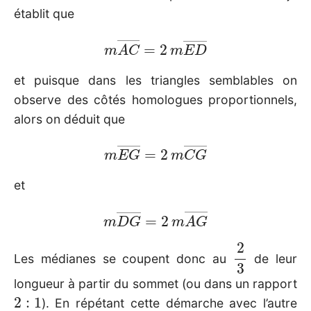
établit que
m
A
C
―
=
2
m
E
D
―
et puisque dans les triangles semblables on
observe des côtés homologues proportionnels,
alors on déduit que
m
E
G
―
=
2
m
C
G
―
et
m
D
G
―
=
2
m
A
G
―
2
3
Les médianes se coupent donc au
de leur
longueur à partir du sommet (ou dans un rapport
2
:
1
). En répétant cette démarche avec l’autre