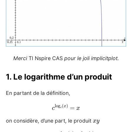
Merci
TI Nspire CAS
pour le joli implicitplot.
1. Le logarithme d’un produit
En partant de la définition,
c
log
c
(
x
)
=
x
x
y
on considère, d’une part, le produit
x
⋅
y
=
c
log
c
(
x
)
⋅
c
log
c
(
y
)