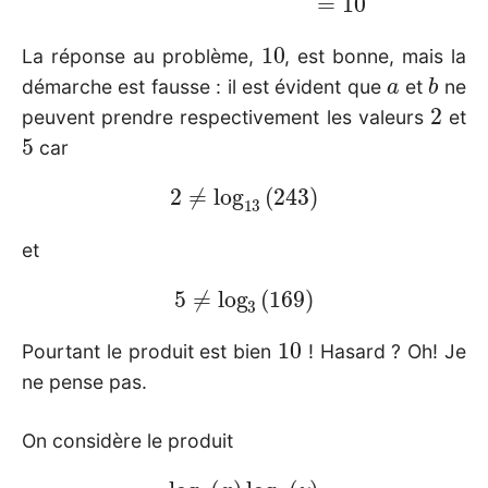
10
La réponse au problème,
, est bonne, mais la
a
b
démarche est fausse : il est évident que
et
ne
2
peuvent prendre respectivement les valeurs
et
5
car
2
≠
log
13
(
243
)
et
5
≠
log
3
(
169
)
10
Pourtant le produit est bien
! Hasard ? Oh! Je
ne pense pas.
On considère le produit
log
c
(
x
)
log
d
(
y
)