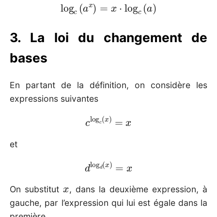
log
c
(
a
x
)
=
x
⋅
log
c
(
a
)
3. La loi du changement de
bases
En partant de la définition, on considère les
expressions suivantes
c
log
c
(
x
)
=
x
et
d
log
d
(
x
)
=
x
x
On substitut
, dans la deuxième expression, à
gauche, par l’expression qui lui est égale dans la
première.