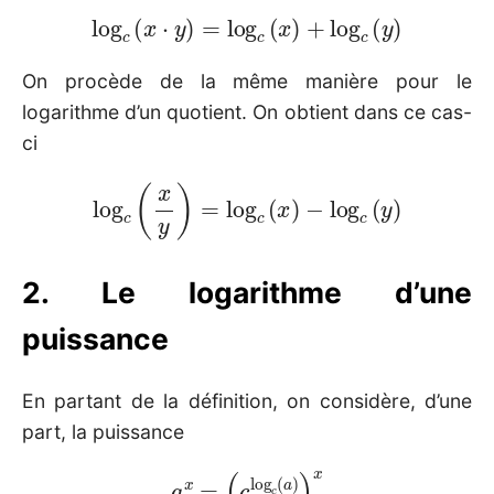
log
c
(
x
⋅
y
)
=
log
c
(
x
)
+
log
c
(
y
)
On procède de la même manière pour le
logarithme d’un quotient. On obtient dans ce cas-
ci
log
c
(
x
y
)
=
log
c
(
x
)
−
log
c
(
y
)
2. Le logarithme d’une
puissance
En partant de la définition, on considère, d’une
part, la puissance
a
x
=
(
c
log
c
(
a
)
)
x