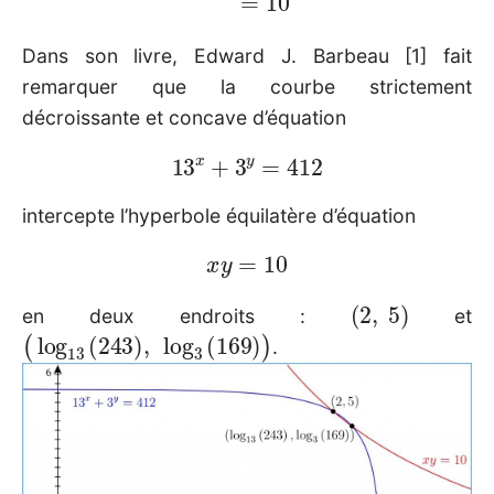
Dans son livre, Edward J. Barbeau [1] fait
remarquer que la courbe strictement
décroissante et concave d’équation
13
x
+
3
y
=
412
intercepte l’hyperbole équilatère d’équation
x
y
=
10
(
2
,
5
)
en deux endroits :
et
(
log
13
(
243
)
,
log
3
(
169
)
)
.