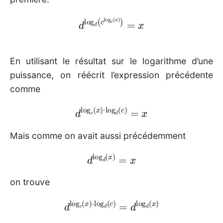
d
log
d
(
c
log
c
(
x
)
)
=
x
En utilisant le résultat sur le logarithme d’une
puissance, on réécrit l’expression précédente
comme
d
log
c
(
x
)
⋅
log
d
(
c
)
=
x
Mais comme on avait aussi précédemment
d
log
d
(
x
)
=
x
on trouve
d
log
c
(
x
)
⋅
log
d
(
c
)
=
d
log
d
(
x
)