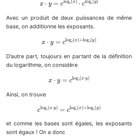
Avec un produit de deux puissances de même
base, on additionne les exposants.
x
⋅
y
=
c
log
c
(
x
)
+
log
c
(
y
)
D’autre part, toujours en partant de la définition
du logarithme, on considère
x
⋅
y
=
c
log
c
(
x
⋅
y
)
Ainsi, on trouve
c
log
c
(
x
⋅
y
)
=
c
log
c
(
x
)
+
log
c
(
y
)
et comme les bases sont égales, les exposants
sont égaux ! On a donc