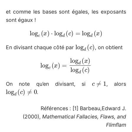
et comme les bases sont égales, les exposants
sont égaux !
log
c
(
x
)
⋅
log
d
(
c
)
=
log
d
(
x
)
log
d
(
c
)
En divisant chaque côté par
, on obtient
log
c
(
x
)
=
log
d
(
x
)
log
d
(
c
)
c
≠
1
On note qu’en divisant, si
, alors
log
d
(
c
)
≠
0
.
Références : [1] Barbeau,Edward J.
(2000),
Mathematical Fallacies, Flaws, and
Flimflam