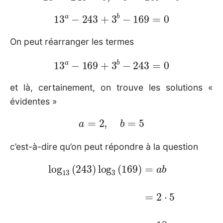
13
a
−
243
+
3
b
−
169
=
0
On peut réarranger les termes
13
a
−
169
+
3
b
−
243
=
0
et là, certainement, on trouve les solutions «
évidentes »
a
=
2
,
b
=
5
c’est-à-dire qu’on peut répondre à la question
log
13
(
243
)
log
3
(
169
)
=
a
b
=
2
⋅
5
=
10