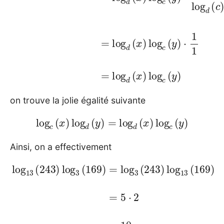
on trouve la jolie égalité suivante
log
c
(
x
)
log
d
(
y
)
=
log
d
(
x
)
log
c
(
y
)
Ainsi, on a effectivement
log
13
(
243
)
log
169
3
(
169
)
=
5
⋅
)
2
=
=
log
10
3
(
243
)
log
13
(