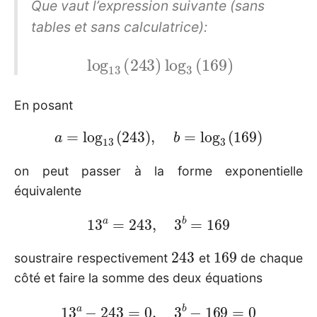
Que vaut l’expression suivante (sans
tables et sans calculatrice):
log
13
(
243
)
log
3
(
169
)
En posant
a
=
log
13
(
243
)
,
b
=
log
3
(
169
)
on peut passer à la forme exponentielle
équivalente
13
a
=
243
,
3
b
=
169
243
169
soustraire respectivement
et
de chaque
côté et faire la somme des deux équations
13
a
−
243
=
0
,
3
b
−
169
=
0