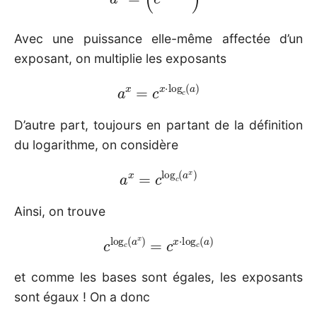
Avec une puissance elle-même affectée d’un
exposant, on multiplie les exposants
a
x
=
c
x
⋅
log
c
(
a
)
D’autre part, toujours en partant de la définition
du logarithme, on considère
a
x
=
c
log
c
(
a
x
)
Ainsi, on trouve
c
log
c
(
a
x
)
=
c
x
⋅
log
c
(
a
)
et comme les bases sont égales, les exposants
sont égaux ! On a donc