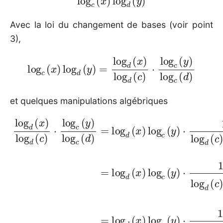
Avec la loi du changement de bases (voir point
3),
log
c
(
x
)
log
d
(
y
)
=
log
log
c
d
(
(
d
x
)
)
log
d
(
c
)
⋅
log
c
(
y
)
et quelques manipulations algébriques
log
log
log
d
c
d
(
(
c
(
y
d
c
)
)
1
)
(
⋅
log
log
x
1
)
log
log
d
d
(
(
d
d
d
c
(
)
(
)
c
=
c
log
)
)
log
log
⋅
log
d
log
(
d
c
c
(
(
c
)
d
x
c
(
=
)
y
)
(
log
=
log
y
)
log
log
)
c
d
(
c
(
d
y
x
(
(
)
d
)
x
⋅
log
)
1
)
=
log
1
=
log
c
log
(
c
y
d
(
)
y
(
d
⋅
)
x
1
(
⋅
log
)
x
1
)